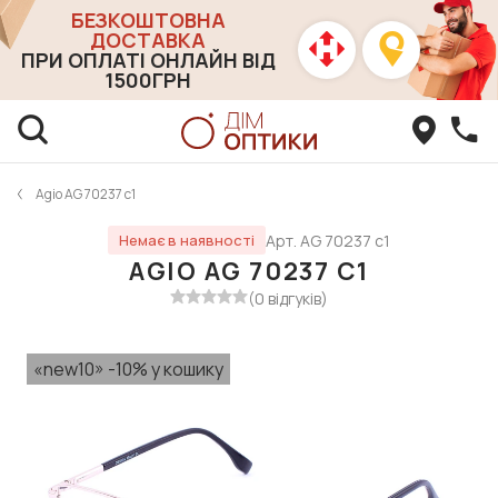
БЕЗКОШТОВНА
ДОСТАВКА
ПРИ ОПЛАТІ ОНЛАЙН ВІД
1500ГРН
Agio AG 70237 с1
Арт. AG 70237 с1
Немає в наявності
AGIO AG 70237 С1
(0 відгуків)
«new10» -10% у кошику