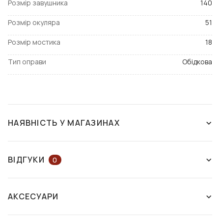
Розмір завушника
140
Розмір окуляра
51
Розмір мостика
18
Тип оправи
Обідкова
НАЯВНІСТЬ У МАГАЗИНАХ
ЗНЯТО З ВИРОБНИЦТВА
ВІДГУКИ
0
ЗАЛИШІТЬ ВІДГУК АБО ЗАПИТАЙТЕ
АКСЕСУАРИ
КОНСУЛЬТАНТА