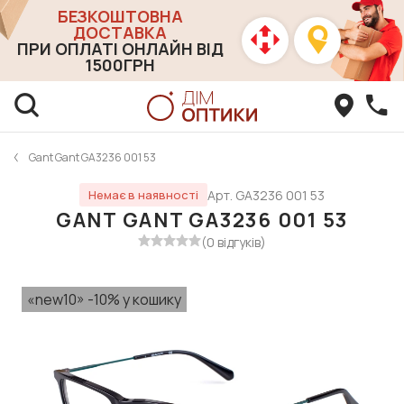
БЕЗКОШТОВНА
ДОСТАВКА
ПРИ ОПЛАТІ ОНЛАЙН ВІД
1500ГРН
Gant Gant GA3236 001 53
Арт. GA3236 001 53
Немає в наявності
GANT GANT GA3236 001 53
(0 відгуків)
«new10» -10% у кошику