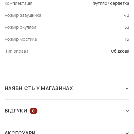
Комплектація
Футляр+серветка
Розмір завушника
140
Розмір окуляра
53
Розмір мостика
16
Тип оправи
Обідкова
НАЯВНІСТЬ У МАГАЗИНАХ
ЗНЯТО З ВИРОБНИЦТВА
ВІДГУКИ
0
ЗАЛИШІТЬ ВІДГУК АБО ЗАПИТАЙТЕ
АКСЕСУАРИ