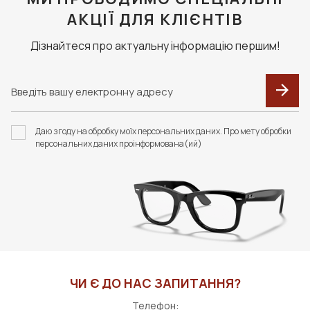
перевізника.
АКЦІЇ ДЛЯ КЛІЄНТІВ
Дізнайтеся про актуальну інформацію першим!
НАБІР ОДНАРАЗОВИХ
ЗАСІБ ДЛЯ ДОГЛЯДУ
СЕРВЕТОК "ZEISS
ЗА ЛІНЗАМИ ZEISS,1Л
АНТИФОГ" (20 ШТУК)
(БЕЗ РОЗПИЛЮВАЧА)
Даю згоду на обробку моїх персональних даних. Про мету обробки
1400 грн
3000 грн
персональних даних проінформована(ий)
ДО КОШИКА
ДО КОШИКА
ЧИ Є ДО НАС ЗАПИТАННЯ?
Телефон: