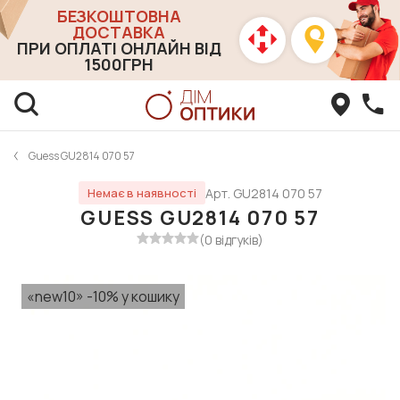
БЕЗКОШТОВНА
ДОСТАВКА
ПРИ ОПЛАТІ ОНЛАЙН ВІД
1500ГРН
Guess GU2814 070 57
Арт. GU2814 070 57
Немає в наявності
GUESS GU2814 070 57
(0 відгуків)
«new10» -10% у кошику