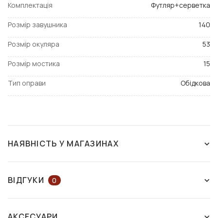
Комплектація
Футляр+серветка
Розмір завушника
140
Розмір окуляра
53
Розмір мостика
15
Тип оправи
Обідкова
НАЯВНІСТЬ У МАГАЗИНАХ
ЗНЯТО З ВИРОБНИЦТВА
ВІДГУКИ
0
ЗАЛИШІТЬ ВІДГУК АБО ЗАПИТАЙТЕ
АКСЕСУАРИ