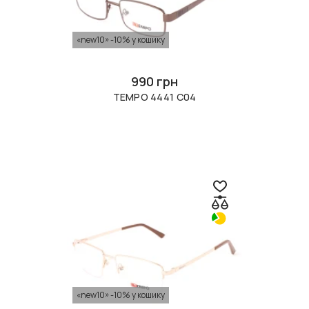
«new10» -10% у кошику
990 грн
TEMPO 4441 C04
«new10» -10% у кошику