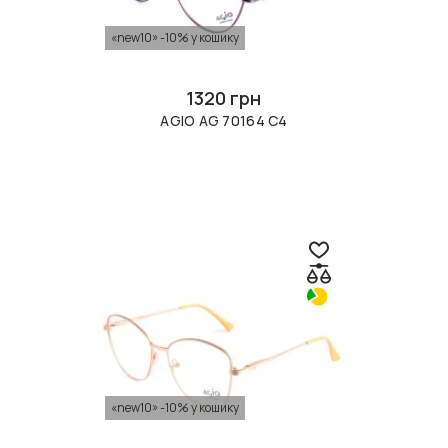
«new10» -10% у кошику
1320 грн
AGIO AG 70164 C4
«new10» -10% у кошику