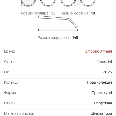
Розмір окуляра :
55
Размір мостика :
18
Розмір завушника :
145
Бренд
Emporio Armani
Стать
Чоловічі
Рік
2023
Колекція
Нова колекція
Форма
Прямокутні
Стиль
Спортивні
Матеріал оправи
Щільна гума