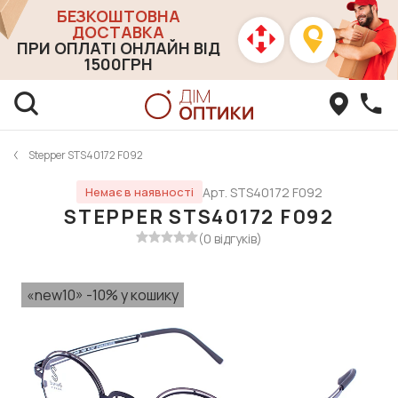
БЕЗКОШТОВНА
ДОСТАВКА
ПРИ ОПЛАТІ ОНЛАЙН ВІД
1500ГРН
Stepper STS40172 F092
Арт. STS40172 F092
Немає в наявності
STEPPER STS40172 F092
(0 відгуків)
«new10» -10% у кошику