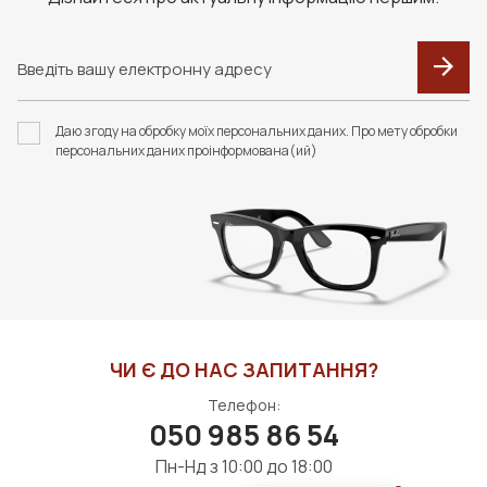
F094 В КОЛЬОРАХ.
F092 В КОЛЬОРАХ.
ФУТЛЯР З СЕРВЕТКОЮ
ФУТЛЯР З СЕРВЕТКОЮ
FASHION STYLE
FASHION STYLE
Даю згоду на обробку моїх персональних даних. Про мету обробки
400 грн
192 грн
персональних даних проінформована(ий)
ДО КОШИКА
ДО КОШИКА
ЧИ Є ДО НАС ЗАПИТАННЯ?
Телефон:
050 985 86 54
Пн-Нд з 10:00 до 18:00