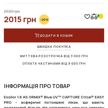
2520 грн
2015 грн
-20%
ДОДАТИ В КОШИК
ШВИДКА ПОКУПКА
МИТТЄВА РОЗСТРОЧКА ВІД
3 000
ГРН
ОПЛАТА ЧАСТИНАМИ ВІД
8 000
ГРН
ІНФОРМАЦІЯ ПРО ТОВАР
Essilor 1.6 AS ORMIX® Blue UV™ CAPTURE Crizal® EASY
PRO - асферичні потоншені лінзи, що мають
додатковий фільтр від шкідливого синього спектру