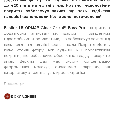
до 420 nm в матеріалі лінзи. Новітнє технологічне
покриття забезпечує захист від плям, відбитків
пальців і крапель води. Колір золотисто-зелений.
Essilor 1.5 ORMA® Clear Crizal® Easy Pro
- покриття з
додатковим антистатичним шаром і поліпшеними
гідрофобними властивостями, що забезпечує захист від
плям, слідів від пальців і крапель води. Покриття містить
білье атомів фтору, ніж будь-які інші просвітлюючі
покриття, що забезпечує абсолютно гладку поверхню
лінзи. Верхній шар має високу концентрацію
фторомістких молекул, аналогічно покриттям, які
використовуються в галузі мікроелектроніки.
Параметри:
70 дмтр sph
від -10.00 до -6.5 (крок 0.5)
ДОКЛАДНІШЕ
75 дмтр sph
від -6.00 до 0.00 (крок 0.5)
65 дмтр sph
від +0.25 до +6.00 (крок 0.5)