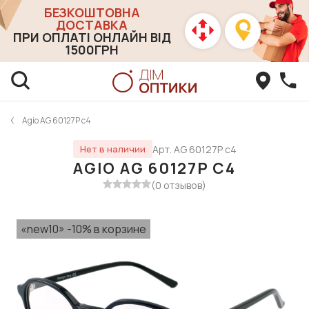
БЕЗКОШТОВНА
ДОСТАВКА
ПРИ ОПЛАТІ ОНЛАЙН ВІД
1500ГРН
Agio AG 60127P c4
Арт. AG 60127P c4
Нет в наличии
AGIO AG 60127P C4
(0 отзывов)
«new10» -10% в корзине