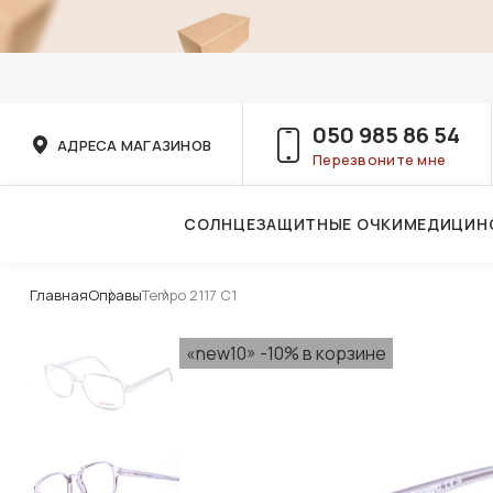
050 985 86 54
АДРЕСА МАГАЗИНОВ
Перезвоните мне
СОЛНЦЕЗАЩИТНЫЕ ОЧКИ
МЕДИЦИН
Услуги детского врача-офтальмолога
Главная
Оправы
Tempo 2117 C1
«new10» -10% в корзине