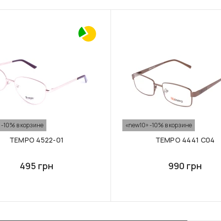
 -10% в корзине
«new10» -10% в корзине
TEMPO 4522-01
TEMPO 4441 C04
495 грн
990 грн