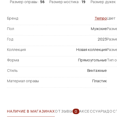
Размер оправы :
56
Размер мостика :
19
Размер дужек 
Бренд
Tempo
Цвет
Пол
Мужские
Разм
Год
2023
Разм
Коллекция
Новая коллекция
Разм
Форма
Прямоугольные
Тип 
Стиль
Винтажные
Материал оправы
Пластик
НАЛИЧИЕ В МАГАЗИНАХ
ОТЗЫВЫ
АКСЕССУАРЫ
ДОСТ
0