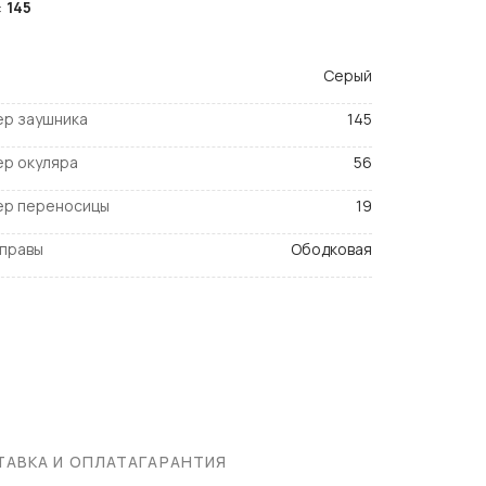
:
145
Серый
ер заушника
145
ер окуляра
56
ер переносицы
19
оправы
Ободковая
АВКА И ОПЛАТА
ГАРАНТИЯ