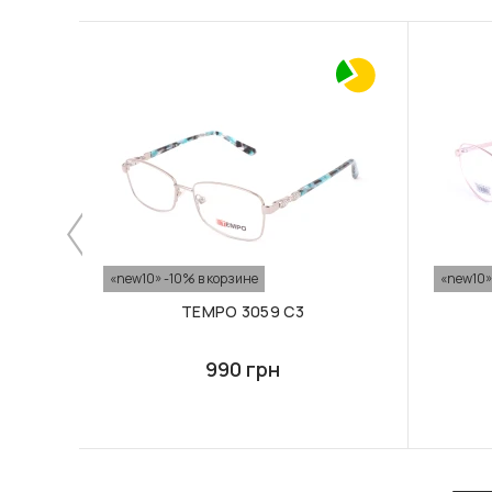
«new10» -10% в корзине
«new10»
TEMPO 3059 C3
990 грн