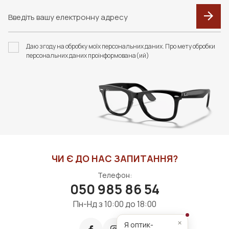
F105 ФУТЛЯР З
F055 В КОЛЬОРАХ.
СЕРВЕТКОЮ FASHION
ФУТЛЯР З СЕРВЕТКОЮ
Даю згоду на обробку моїх персональних даних. Про мету обробки
STYLE
FASHION STYLE
персональних даних проінформована(ий)
350 грн
440 грн
ДО КОШИКА
ДО КОШИКА
ЧИ Є ДО НАС ЗАПИТАННЯ?
Телефон:
050 985 86 54
Пн-Нд з 10:00 до 18:00
×
Я оптик-