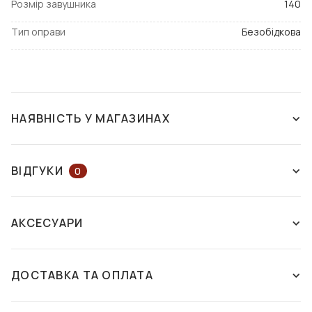
Розмір завушника
140
Тип оправи
Безобідкова
НАЯВНІСТЬ У МАГАЗИНАХ
ЗНЯТО З ВИРОБНИЦТВА
ВІДГУКИ
0
ЗАЛИШІТЬ ВІДГУК АБО ЗАПИТАЙТЕ
АКСЕСУАРИ
КОНСУЛЬТАНТА
ДОСТАВКА ТА ОПЛАТА
ЗАЛИШИТИ ВІДГУК
Способи доставки: