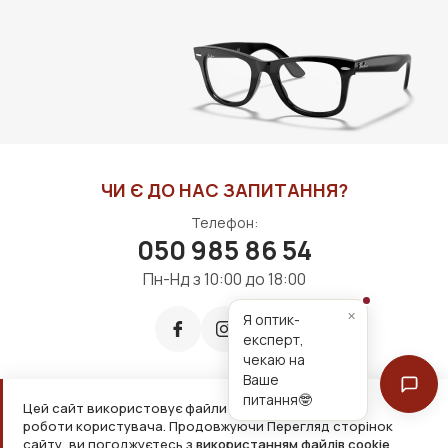
350 грн
3000 грн
ДО КОШИКА
ДО КОШИКА
ЧИ Є ДО НАС ЗАПИТАННЯ?
Телефон:
050 985 86 54
Пн-Нд з 10:00 до 18:00
×
Я оптик-
експерт,
чекаю на
Ваше
питання🤓
Цей сайт використовує файли cookie для зручнішої
Приймаємо до оплати:
роботи користувача. Продовжуючи Перегляд сторінок
сайту, ви погоджуєтесь з
використанням файлів cookie