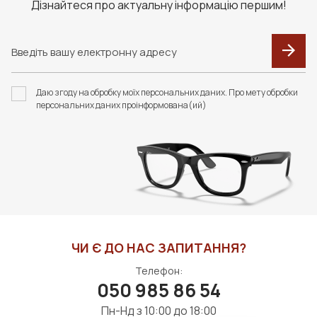
Дізнайтеся про актуальну інформацію першим!
F022 В КОЛЬОРАХ.
F034 В КОЛЬОРАХ.
ФУТЛЯР З СЕРВЕТКОЮ
ФУТЛЯР З СЕРВЕТКОЮ
Даю згоду на обробку моїх персональних даних. Про мету обробки
FASHION STYLE
FASHION STYLE
персональних даних проінформована(ий)
426 грн
253 грн
ДО КОШИКА
ДО КОШИКА
ЧИ Є ДО НАС ЗАПИТАННЯ?
Телефон:
050 985 86 54
Пн-Нд з 10:00 до 18:00