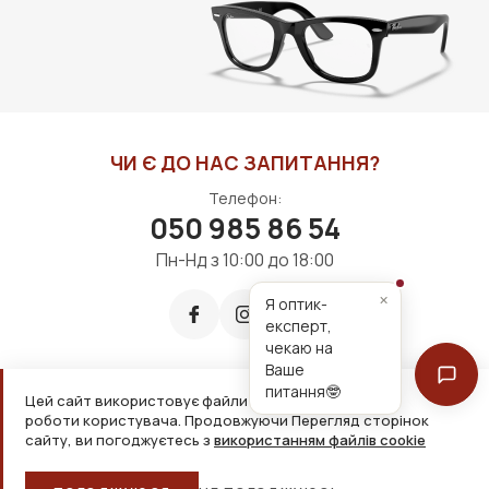
ДО КОШИКА
ДО КОШИКА
ЧИ Є ДО НАС ЗАПИТАННЯ?
Телефон:
050 985 86 54
Пн-Нд з 10:00 до 18:00
×
Я оптик-
експерт,
чекаю на
Ваше
питання🤓
Цей сайт використовує файли cookie для зручнішої
Приймаємо до оплати:
роботи користувача. Продовжуючи Перегляд сторінок
сайту, ви погоджуєтесь з
використанням файлів cookie
2026, ТОВ «Дім оптики» Усі права захищені