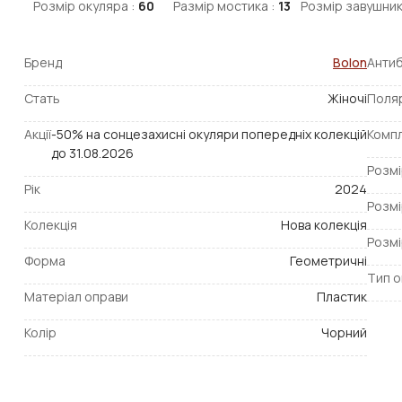
Розмір окуляра :
60
Размір мостика :
13
Розмір завушник
Бренд
Bolon
Антиб
Стать
Жіночі
Поля
Акції
-50% на сонцезахисні окуляри попередніх колекцій
Компл
до 31.08.2026
Розмі
Рік
2024
Розмі
Колекція
Нова колекція
Розмі
Форма
Геометричні
Тип о
Матеріал оправи
Пластик
Колір
Чорний