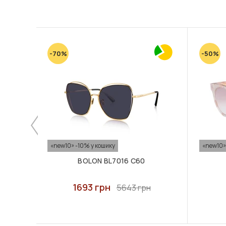
-70%
-50%
«new10» -10% у кошику
«new10»
BOLON BL7016 C60
1693 грн
5643 грн