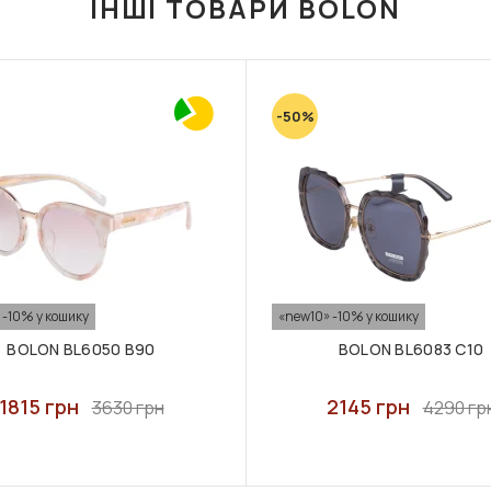
ІНШІ ТОВАРИ BOLON
-50%
 -10% у кошику
«new10» -10% у кошику
BOLON BL6050 B90
BOLON BL6083 C10
1815 грн
2145 грн
3630 грн
4290 гр