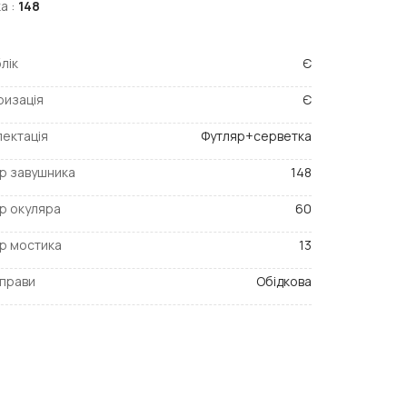
а :
148
лік
Є
ризація
Є
ектація
Футляр+серветка
р завушника
148
р окуляра
60
р мостика
13
прави
Обідкова