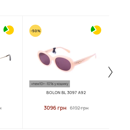
-50%
-50%
«new10» -10% у кошику
«new10
BOLON BL 3097 A92
3096 грн
н
6192 грн