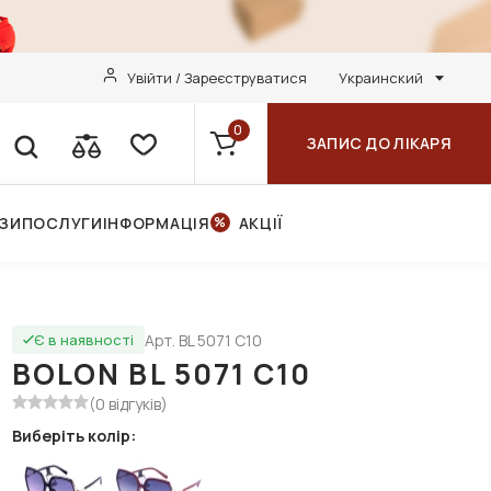
Увійти / Зареєструватися
Украинский
0
ЗАПИС ДО ЛІКАРЯ
НЗИ
ПОСЛУГИ
ІНФОРМАЦІЯ
АКЦІЇ
Арт. BL 5071 C10
Є в наявності
BOLON BL 5071 C10
(0 відгуків)
Виберіть колір: