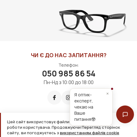
ДО КОШИКА
ДО КОШИКА
ЧИ Є ДО НАС ЗАПИТАННЯ?
Телефон:
050 985 86 54
Пн-Нд з 10:00 до 18:00
×
Я оптик-
експерт,
чекаю на
Ваше
питання🤓
Цей сайт використовує файли cookie для зручнішої
Приймаємо до оплати:
роботи користувача. Продовжуючи Перегляд сторінок
сайту, ви погоджуєтесь з
використанням файлів cookie
2026, ТОВ «Дім оптики» Усі права захищені