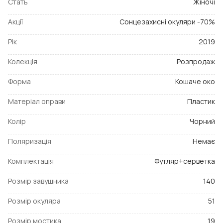
Стать
Жіночі
Акції
Сонцезахисні окуляри -70%
Рік
2019
Колекція
Розпродаж
Форма
Кошаче око
Матеріал оправи
Пластик
Колір
Чорний
Поляризація
Немає
Комплектація
Футляр+серветка
Розмір завушника
140
Розмір окуляра
51
Розмір мостика
19