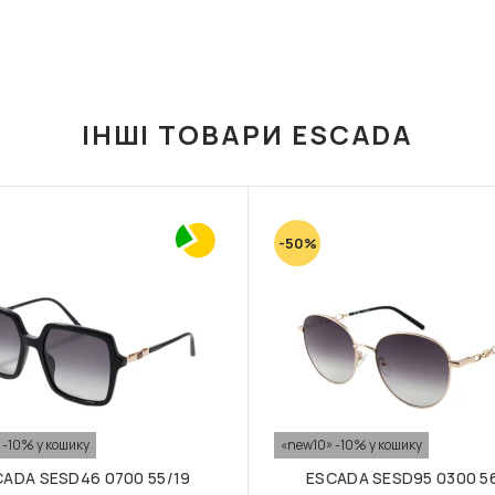
ІНШІ ТОВАРИ ESCADA
-50%
 -10% у кошику
«new10» -10% у кошику
CADA SESD46 0700 55/19
ESCADA SESD95 0300 5