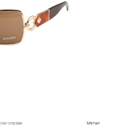
іал оправи
Метал