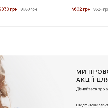
4830 грн
4662 грн
9660 грн
9324 гр
МИ ПРОВ
АКЦІЇ ДЛ
Дізнайтеся про 