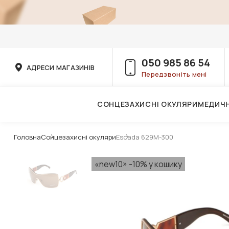
050 985 86 54
АДРЕСИ МАГАЗИНІВ
Передзвоніть мені
СОНЦЕЗАХИСНІ ОКУЛЯРИ
МЕДИЧН
Послуги дитячого лікаря-офтальмолога
Головна
Сонцезахисні окуляри
Escada 629M-300
«new10» -10% у кошику