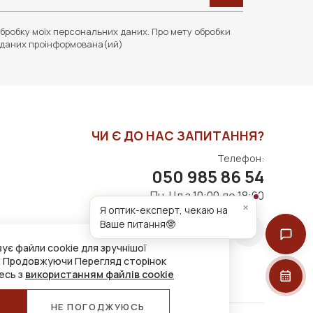
бробку моїх персональних даних. Про мету обробки
даних проінформована(ий)
ЧИ Є ДО НАС ЗАПИТАННЯ?
Телефон:
050 985 86 54
Пн-Нд з 10:00 до 18:00
×
Я оптик-експерт, чекаю на
Ваше питання🤓
ує файли cookie для зручнішої
. Продовжуючи Перегляд сторінок
есь з
використанням файлів cookie
Я
НЕ ПОГОДЖУЮСЬ