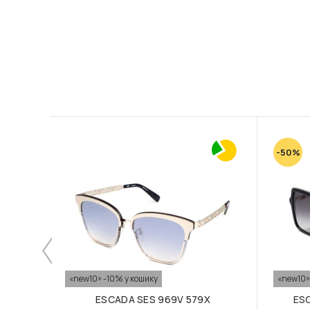
-50%
«new10» -10% у кошику
«new10»
ESCADA SES 969V 579X
ES