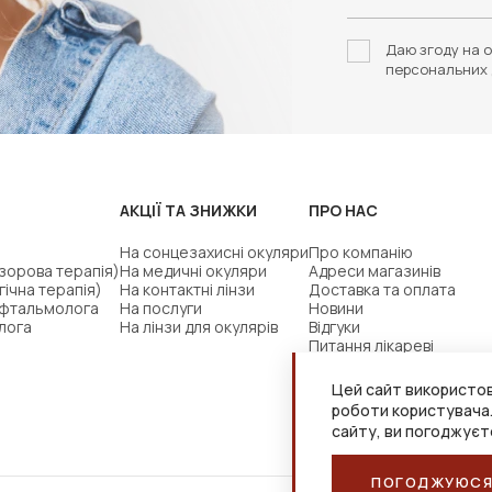
Даю згоду на о
персональних 
АКЦІЇ ТА ЗНИЖКИ
ПРО НАС
На сонцезахисні окуляри
Про компанію
(зорова терапія)
На медичні окуляри
Адреси магазинів
гічна терапія)
На контактні лінзи
Доставка та оплата
офтальмолога
На послуги
Новини
лога
На лінзи для окулярів
Відгуки
Питання лікареві
Цей сайт використов
роботи користувача
сайту, ви погоджуєт
ПОГОДЖУЮС