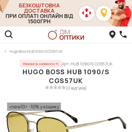
БЕЗКОШТОВНА
ДОСТАВКА
ПРИ ОПЛАТІ ОНЛАЙН ВІД
1500ГРН
Hugo Boss HUB 1090/S CGS57UK
Арт. HUB 1090/S CGS57UK
Немає в наявності
HUGO BOSS HUB 1090/S
CGS57UK
(0 відгуків)
«new10» -10% у кошику