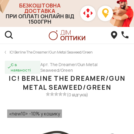
БЕЗКОШТОВНА
ДОСТАВКА
ПРИ ОПЛАТІ ОНЛАЙН ВІД
1500ГРН
IC! Berline The Dreamer/Gun Metal Seaweed/Green
Арт. The Dreamer/Gun Metal
Є в
наявності
Seaweed/Green
IC! BERLINE THE DREAMER/GUN
METAL SEAWEED/GREEN
(0 відгуків)
«new10» -10% у кошику