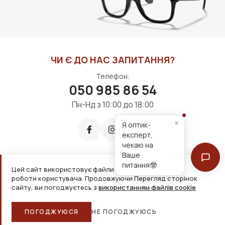
ЧИ Є ДО НАС ЗАПИТАННЯ?
Телефон:
050 985 86 54
Пн-Нд з 10:00 до 18:00
×
Я оптик-
експерт,
чекаю на
Ваше
питання🤓
Цей сайт використовує файли cookie для зручнішої
Приймаємо до оплати:
роботи користувача. Продовжуючи Перегляд сторінок
сайту, ви погоджуєтесь з
використанням файлів cookie
2026, ТОВ «Дім оптики» Усі права захищені
ПОГОДЖУЮСЯ
НЕ ПОГОДЖУЮСЬ
Головна
Каталог
Кошик
Обране
Більше