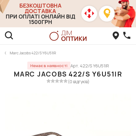
БЕЗКОШТОВНА
ДОСТАВКА
ПРИ ОПЛАТІ ОНЛАЙН ВІД
1500ГРН
Marc Jacobs 422/S Y6U51IR
Арт. 422/S Y6U51IR
Немає в наявності
MARC JACOBS 422/S Y6U51IR
(0 відгуків)