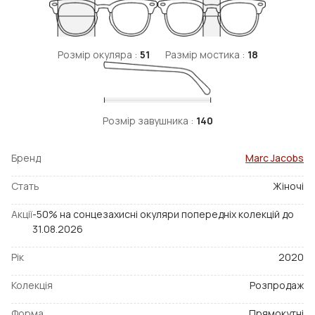
Розмір окуляра :
51
Размір мостика :
18
Розмір завушника :
140
Бренд
Marc Jacobs
Стать
Жіночі
Акції
-50% на сонцезахисні окуляри попередніх колекцій до
31.08.2026
Рік
2020
Колекція
Розпродаж
Форма
Прямокутні