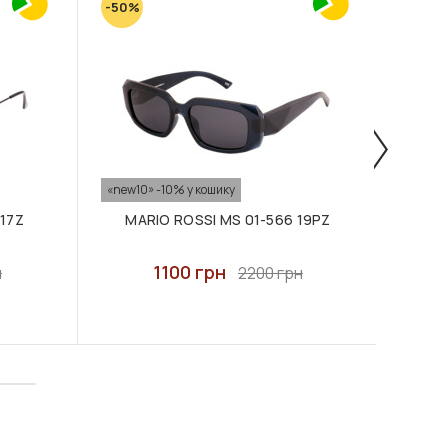
-50%
-50%
«new10» -10% у кошику
«new10
 17Z
MARIO ROSSI MS 01-566 19PZ
MA
1100 грн
н
2200 грн