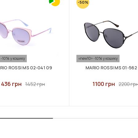
-50%
 -10% у кошику
«new10» -10% у кошику
RIO ROSSI MS 02-041 09
MARIO ROSSI MS 01-562
436 грн
1100 грн
1452 грн
2200 гр