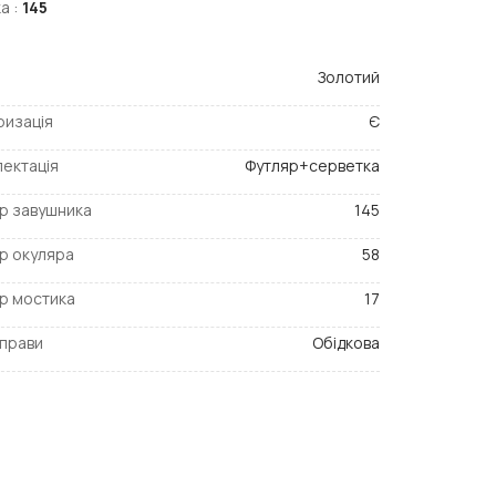
а :
145
Золотий
ризація
Є
ектація
Футляр+серветка
р завушника
145
р окуляра
58
р мостика
17
прави
Обідкова