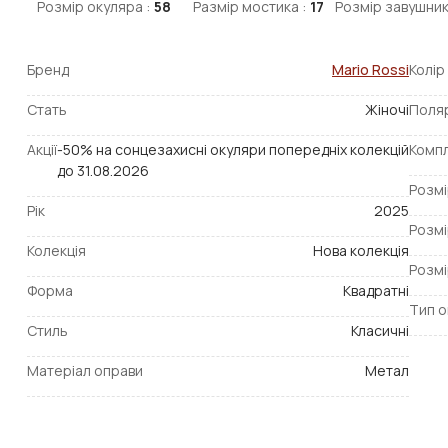
Розмір окуляра :
58
Размір мостика :
17
Розмір завушник
Бренд
Mario Rossi
Колір
Стать
Жіночі
Поля
Акції
-50% на сонцезахисні окуляри попередніх колекцій
Компл
до 31.08.2026
Розмі
Рік
2025
Розмі
Колекція
Нова колекція
Розмі
Форма
Квадратні
Тип о
Стиль
Класичні
Матеріал оправи
Метал