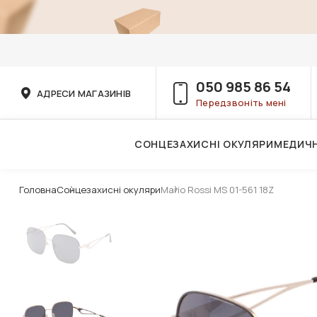
050 985 86 54
АДРЕСИ МАГАЗИНІВ
Передзвоніть мені
СОНЦЕЗАХИСНІ ОКУЛЯРИ
МЕДИЧН
Послуги дитячого лікаря-офтальмолога
Головна
Сонцезахисні окуляри
Mario Rossi MS 01-561 18Z