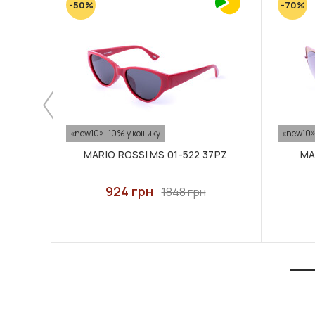
-50%
-70%
«new10» -10% у кошику
«new10»
MARIO ROSSI MS 01-522 37PZ
MA
924 грн
1848 грн