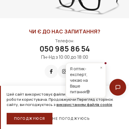
ЧИ Є ДО НАС ЗАПИТАННЯ?
Телефон:
050 985 86 54
Пн-Нд з 10:00 до 18:00
×
Я оптик-
експерт,
чекаю на
Ваше
питання🤓
Цей сайт використовує файли cookie для зручнішої
Приймаємо до оплати:
роботи користувача. Продовжуючи Перегляд сторінок
сайту, ви погоджуєтесь з
використанням файлів cookie
2026, ТОВ «Дім оптики» Усі права захищені
ПОГОДЖУЮСЯ
НЕ ПОГОДЖУЮСЬ
Головна
Каталог
Кошик
Обране
Більше