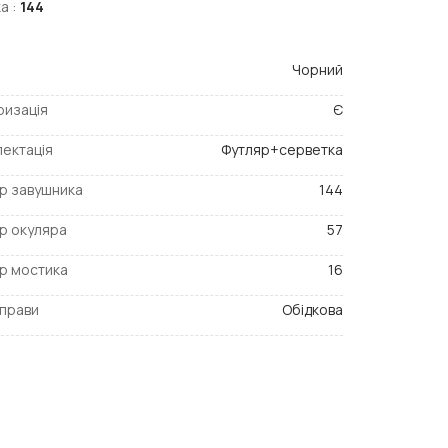
а :
144
Чорний
ризація
Є
ектація
Футляр+серветка
р завушника
144
р окуляра
57
р мостика
16
прави
Обідкова