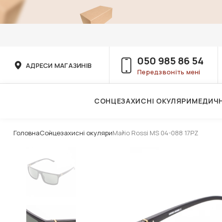
050 985 86 54
АДРЕСИ МАГАЗИНІВ
Передзвоніть мені
СОНЦЕЗАХИСНІ ОКУЛЯРИ
МЕДИЧН
Послуги дитячого лікаря-офтальмолога
Головна
Сонцезахисні окуляри
Mario Rossi MS 04-088 17PZ