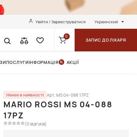
Увійти / Зареєструватися
Украинский
0
ЗАПИС ДО ЛІКАРЯ
НЗИ
ПОСЛУГИ
ІНФОРМАЦІЯ
АКЦІЇ
Арт. MS 04-088 17PZ
Немає в наявності
MARIO ROSSI MS 04-088
17PZ
(0 відгуків)