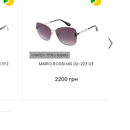
-50%
«new10» -10% у кошику
«new10
17PZ
MARIO ROSSI MS 02-223 03
MA
2200 грн