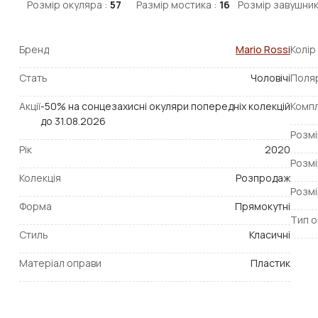
Розмір окуляра :
57
Размір мостика :
16
Розмір завушник
Бренд
Mario Rossi
Колір
Стать
Чоловічі
Поля
Акції
-50% на сонцезахисні окуляри попередніх колекцій
Компл
до 31.08.2026
Розмі
Рік
2020
Розмі
Колекція
Розпродаж
Розмі
Форма
Прямокутні
Тип о
Стиль
Класичні
Матеріал оправи
Пластик