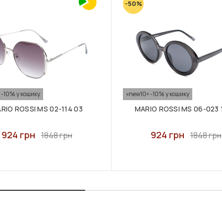
-50%
 -10% у кошику
«new10» -10% у кошику
RIO ROSSI MS 02-114 03
MARIO ROSSI MS 06-023 
924 грн
924 грн
1848 грн
1848 грн