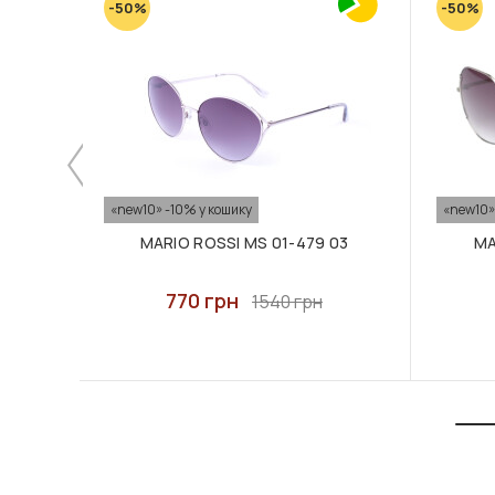
-50%
-50%
«new10» -10% у кошику
«new10»
MARIO ROSSI MS 01-479 03
MA
770 грн
1540 грн