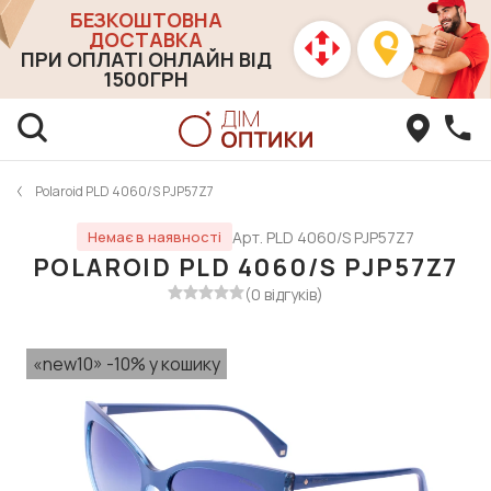
БЕЗКОШТОВНА
ДОСТАВКА
ПРИ ОПЛАТІ ОНЛАЙН ВІД
1500ГРН
Polaroid PLD 4060/S PJP57Z7
Арт. PLD 4060/S PJP57Z7
Немає в наявності
POLAROID PLD 4060/S PJP57Z7
(0 відгуків)
«new10» -10% у кошику