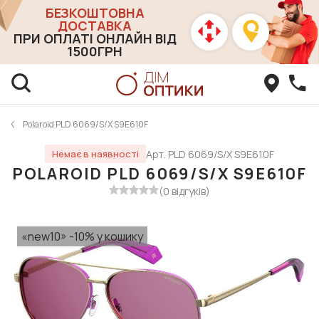
БЕЗКОШТОВНА
ДОСТАВКА
ПРИ ОПЛАТІ ОНЛАЙН ВІД
1500ГРН
Polaroid PLD 6069/S/X S9E610F
Арт. PLD 6069/S/X S9E610F
Немає в наявності
POLAROID PLD 6069/S/X S9E610F
(0 відгуків)
«new10» -10% у кошику