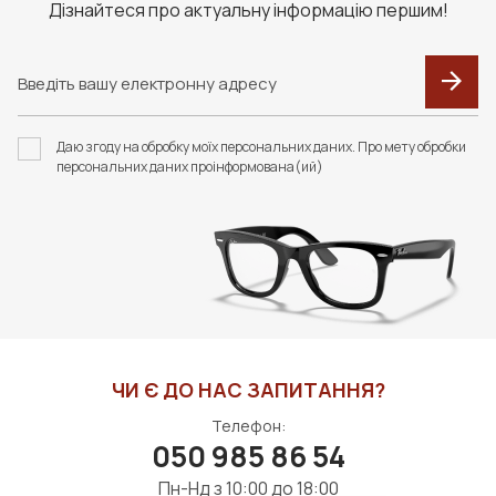
Дізнайтеся про актуальну інформацію першим!
F092 В КОЛЬОРАХ.
НАБІР ОДНАРАЗОВИХ
ФУТЛЯР З СЕРВЕТКОЮ
СЕРВЕТОК "ZEISS
Даю згоду на обробку моїх персональних даних. Про мету обробки
FASHION STYLE
АНТИФОГ" (20 ШТУК)
персональних даних проінформована(ий)
192 грн
1400 грн
ДО КОШИКА
ДО КОШИКА
ЧИ Є ДО НАС ЗАПИТАННЯ?
Телефон:
050 985 86 54
Пн-Нд з 10:00 до 18:00