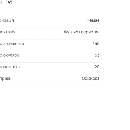
а :
145
ризація
Немає
ектація
Футляр+серветка
р завушника
145
р окуляра
53
р мостика
20
прави
Обідкова