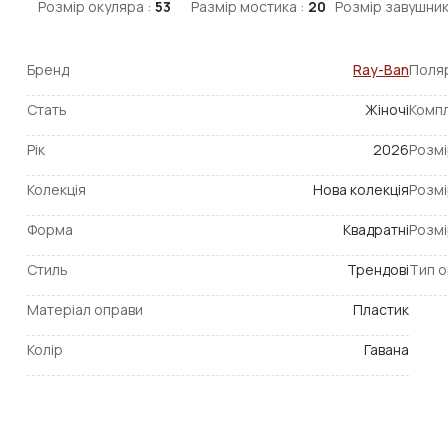
Розмір окуляра :
53
Размір мостика :
20
Розмір завушник
Бренд
Ray-Ban
Поля
Стать
Жіночі
Компл
Рік
2026
Розмі
Колекція
Нова колекція
Розмі
Форма
Квадратні
Розмі
Стиль
Трендові
Тип о
Матеріал оправи
Пластик
Колір
Гавана