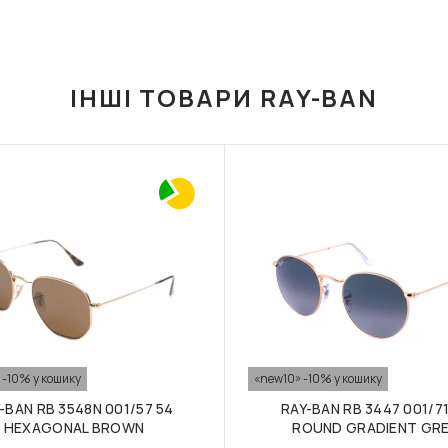
ІНШІ ТОВАРИ RAY-BAN
 -10% у кошику
«new10» -10% у кошику
-BAN RB 3548N 001/57 54
RAY-BAN RB 3447 001/71
HEXAGONAL BROWN
ROUND GRADIENT GR