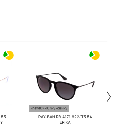
«new10» -10% у кошику
«new10
 53
RAY-BAN RB 4171 622/T3 54
R
EY
ERIKA