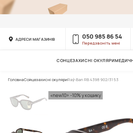
050 985 86 54
АДРЕСИ МАГАЗИНІВ
Передзвоніть мені
СОНЦЕЗАХИСНІ ОКУЛЯРИ
МЕДИЧН
Послуги дитячого лікаря-офтальмолога
Головна
Сонцезахисні окуляри
Ray-Ban RB 4398 902/31 53
«new10» -10% у кошику