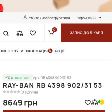
Увійти / Зареєструватися
Украинский
0
ЗАПИС ДО ЛІКАРЯ
НЗИ
ПОСЛУГИ
ІНФОРМАЦІЯ
АКЦІЇ
Арт. RB 4398 902/31 53
Є в наявності
RAY-BAN RB 4398 902/31 53
(0 відгуків)
8649 грн