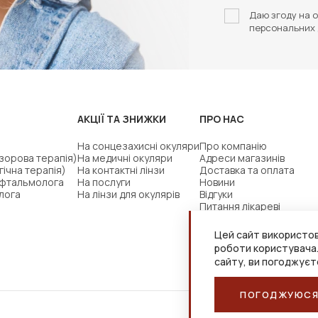
Даю згоду на о
персональних 
АКЦІЇ ТА ЗНИЖКИ
ПРО НАС
На сонцезахисні окуляри
Про компанію
(зорова терапія)
На медичні окуляри
Адреси магазинів
гічна терапія)
На контактні лінзи
Доставка та оплата
офтальмолога
На послуги
Новини
лога
На лінзи для окулярів
Відгуки
Питання лікареві
Цей сайт використов
роботи користувача
сайту, ви погоджуєт
ПОГОДЖУЮС