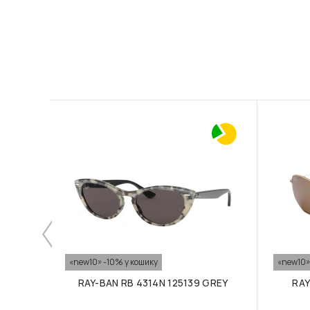
«new10» -10% у кошику
«new10»
RAY-BAN RB 4314N 125139 GREY
RAY