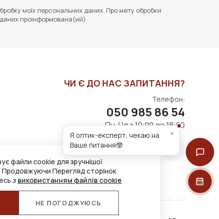
бробку моїх персональних даних. Про мету обробки
даних проінформована(ий)
ЧИ Є ДО НАС ЗАПИТАННЯ?
Телефон:
050 985 86 54
Пн-Нд з 10:00 до 18:00
×
Я оптик-експерт, чекаю на
Ваше питання🤓
ує файли cookie для зручнішої
. Продовжуючи Перегляд сторінок
есь з
використанням файлів cookie
Я
НЕ ПОГОДЖУЮСЬ