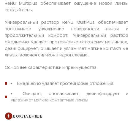
ReNu Multiplus обеспечивает ощущение новой линзы
каждый день.
Универсальный раствор ReNu MultiPlus обеспечивает
постоянное увлажнение поверхности линзы и
продолжительный комфорт. Универсальный раствор
ежедневно удаляет протеиновые отложения на линзах,
дезинфицирует, очищает и увлажняет мягкие контактные
линзы, включая силикон-гидрогелевые.
Основные характеристики и преимущества:
Ежедневно удаляет протеиновые отложения
Очищает, ополаскивает, дезинфицирует и
увлажняет мягкие контактные линзы
Содержит DYMED® (полиаминпропил бигуанид) и
полоксамин для сохранения ощущения чистоты и
ДОКЛАДНІШЕ
комфорта при использовании контактных линз