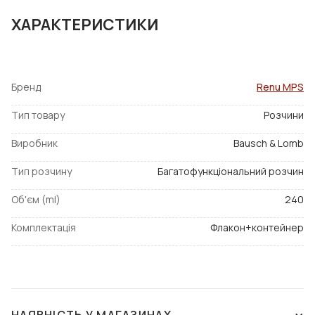
Подходит для всех видов мягких контактных линз,
включая силикон-гидрогелевые.
ХАРАКТЕРИСТИКИ
Бренд
Renu MPS
Тип товару
Розчини
Виробник
Bausch & Lomb
Тип розчину
Багатофункціональний розчин
Об'єм (ml)
240
Комплектація
Флакон+контейнер