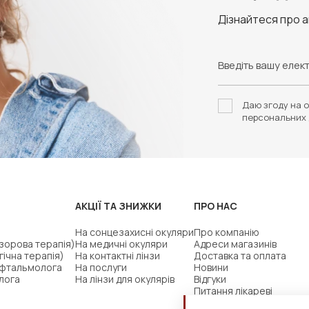
Дізнайтеся про 
Даю згоду на о
персональних 
АКЦІЇ ТА ЗНИЖКИ
ПРО НАС
На сонцезахисні окуляри
Про компанію
(зорова терапія)
На медичні окуляри
Адреси магазинів
гічна терапія)
На контактні лінзи
Доставка та оплата
офтальмолога
На послуги
Новини
лога
На лінзи для окулярів
Відгуки
Питання лікареві