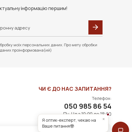
актуальну інформацію першим!
бробку моїх персональних даних. Про мету обробки
даних проінформована(ий)
ЧИ Є ДО НАС ЗАПИТАННЯ?
Телефон:
050 985 86 54
Пн-Нд з 10:00 до 18:00
×
Я оптик-експерт, чекаю на
Ваше питання🤓