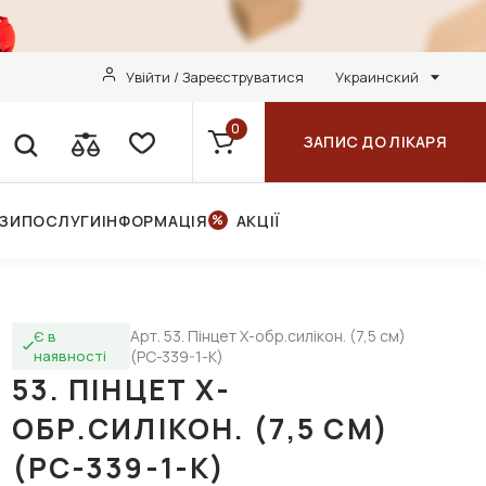
Увійти / Зареєструватися
Украинский
0
ЗАПИС ДО ЛІКАРЯ
НЗИ
ПОСЛУГИ
ІНФОРМАЦІЯ
АКЦІЇ
Арт. 53. Пінцет Х-обр.силікон. (7,5 см)
Є в
наявності
(РС-339-1-К)
53. ПІНЦЕТ Х-
ОБР.СИЛІКОН. (7,5 СМ)
(РС-339-1-К)