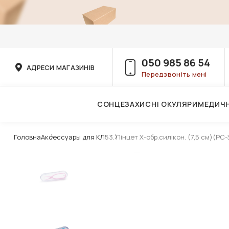
050 985 86 54
АДРЕСИ МАГАЗИНІВ
Передзвоніть мені
СОНЦЕЗАХИСНІ ОКУЛЯРИ
МЕДИЧН
Послуги дитячого лікаря-офтальмолога
Головна
Аксессуары для КЛ
53. Пінцет Х-обр.силікон. (7,5 см)(РС-