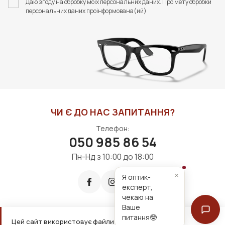
Даю згоду на обробку моїх персональних даних. Про мету обробки
STYLE
STYLE
персональних даних проінформована(ий)
350 грн
320 грн
ДО КОШИКА
ДО КОШИКА
ЧИ Є ДО НАС ЗАПИТАННЯ?
Телефон:
050 985 86 54
Пн-Нд з 10:00 до 18:00
×
Я оптик-
експерт,
чекаю на
Ваше
питання🤓
Цей сайт використовує файли cookie для зручнішої
Приймаємо до оплати: