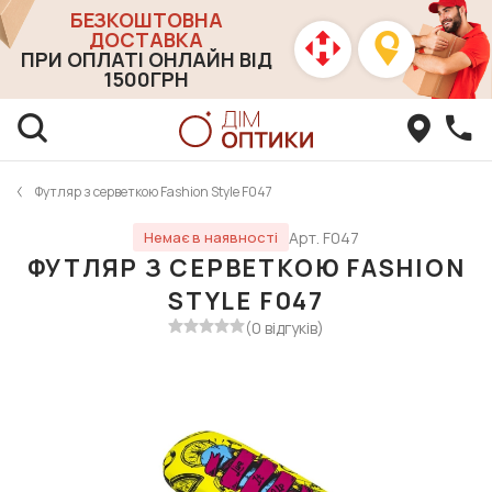
БЕЗКОШТОВНА
ДОСТАВКА
ПРИ ОПЛАТІ ОНЛАЙН ВІД
1500ГРН
Футляр з серветкою Fashion Style F047
Арт. F047
Немає в наявності
ФУТЛЯР З СЕРВЕТКОЮ FASHION
STYLE F047
(0 відгуків)