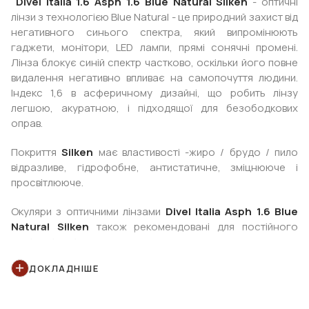
Divel Italia 1.6 Asph 1.6 Blue Natural Silken
- оптичні
лінзи з технологією Blue Natural - це природний захист від
негативного синього спектра, який випромінюють
гаджети, монітори, LED лампи, прямі сонячні промені.
Лінза блокує синій спектр частково, оскільки його повне
видалення негативно впливає на самопочуття людини.
Індекс 1,6 в асферичному дизайні, що робить лінзу
легшою, акуратною, і підходящої для безободкових
оправ.
Покриття
Silken
має властивості -жиро / брудо / пило
відразливе, гідрофобне, антистатичне, зміцнююче і
просвітлююче.
Окуляри з оптичними лінзами
Divel Italia Asph 1.6 Blue
Natural Silken
також рекомендовані для постійного
носіння і водіння
ДОКЛАДНІШЕ
Параметри: