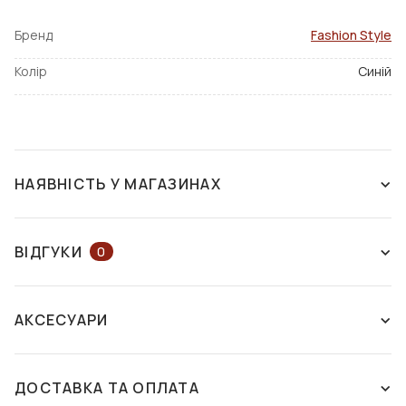
Бренд
Fashion Style
Колір
Синій
НАЯВНІСТЬ У МАГАЗИНАХ
НЕМАЄ В НАЯВНОСТІ
ВІДГУКИ
0
ЗАЛИШІТЬ ВІДГУК АБО ЗАПИТАЙТЕ
АКСЕСУАРИ
КОНСУЛЬТАНТА
ДОСТАВКА ТА ОПЛАТА
ЗАЛИШИТИ ВІДГУК