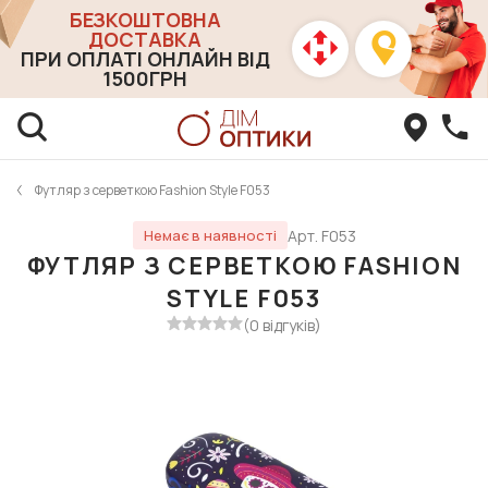
БЕЗКОШТОВНА
ДОСТАВКА
ПРИ ОПЛАТІ ОНЛАЙН ВІД
1500ГРН
Футляр з серветкою Fashion Style F053
Арт. F053
Немає в наявності
ФУТЛЯР З СЕРВЕТКОЮ FASHION
STYLE F053
(0 відгуків)