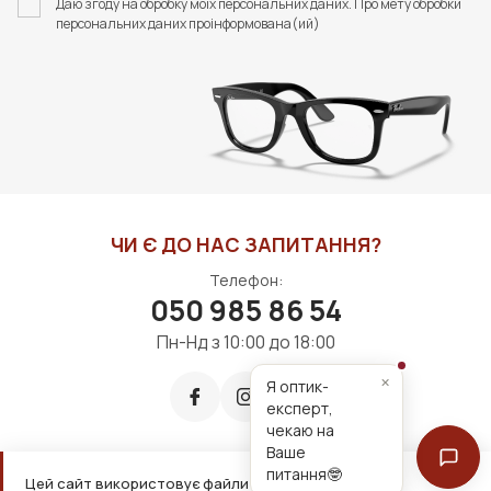
Даю згоду на обробку моїх персональних даних. Про мету обробки
STYLE
FASHION STYLE
персональних даних проінформована(ий)
375 грн
440 грн
ДО КОШИКА
ДО КОШИКА
ЧИ Є ДО НАС ЗАПИТАННЯ?
Телефон:
050 985 86 54
Пн-Нд з 10:00 до 18:00
×
Я оптик-
експерт,
чекаю на
Ваше
питання🤓
Цей сайт використовує файли cookie для зручнішої
Приймаємо до оплати: