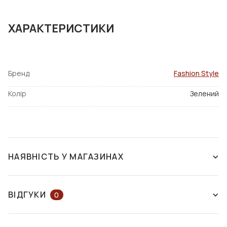
ХАРАКТЕРИСТИКИ
Бренд
Fashion Style
Колір
Зелений
НАЯВНІСТЬ У МАГАЗИНАХ
НАЯВНІСТЬ У МАГАЗИНАХ
НА КАРТІ
ВІДГУКИ
0
ЗАЛИШІТЬ ВІДГУК АБО ЗАПИТАЙТЕ
м. Харків