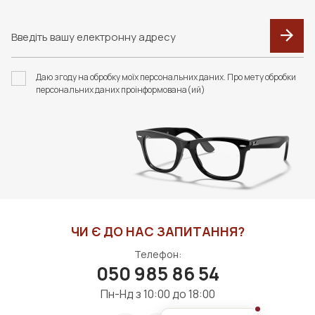
F119 ФУТЛЯР З
F034 В КОЛЬОРАХ.
СЕРВЕТКОЮ FASHION
ФУТЛЯР З СЕРВЕТКОЮ
Даю згоду на обробку моїх персональних даних. Про мету обробки
STYLE
FASHION STYLE
персональних даних проінформована(ий)
350 грн
253 грн
ДО КОШИКА
ДО КОШИКА
ЧИ Є ДО НАС ЗАПИТАННЯ?
Телефон:
050 985 86 54
Пн-Нд з 10:00 до 18:00