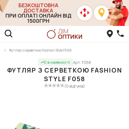
БЕЗКОШТОВНА
ДОСТАВКА
ПРИ ОПЛАТІ ОНЛАЙН ВІД
1500ГРН
Футляр з серветкою Fashion Style F058
Арт. F058
Є в наявності
ФУТЛЯР З СЕРВЕТКОЮ FASHION
STYLE F058
(0 відгуків)