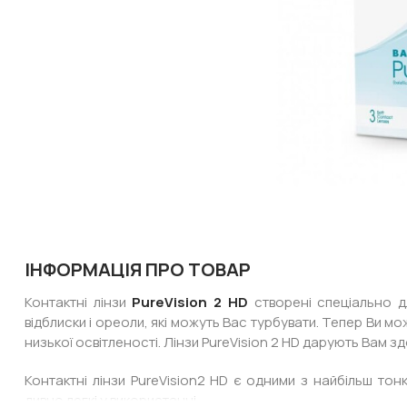
ІНФОРМАЦІЯ ПРО ТОВАР
Контактні лінзи
PureVision 2 HD
створені спеціально дл
відблиски і ореоли, які можуть Вас турбувати. Тепер Ви м
низької освітленості. Лінзи PureVision 2 HD дарують Вам зд
Контактні лінзи PureVision2 HD є одними з найбільш тон
дивно легкі у використанні.