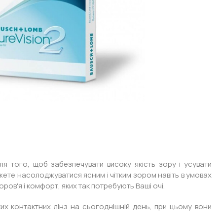
я того, щоб забезпечувати високу якість зору і усувати
ожете насолоджуватися ясним і чітким зором навіть в умовах
оров'я і комфорт, яких так потребують Ваші очі.
ких контактних лінз на сьогоднішній день, при цьому вони