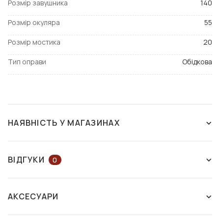
Розмір завушника
140
Розмір окуляра
55
Розмір мостика
20
Тип оправи
Обідкова
НАЯВНІСТЬ У МАГАЗИНАХ
ЗНЯТО З ВИРОБНИЦТВА
ВІДГУКИ
0
ЗАЛИШІТЬ ВІДГУК АБО ЗАПИТАЙТЕ
АКСЕСУАРИ
КОНСУЛЬТАНТА