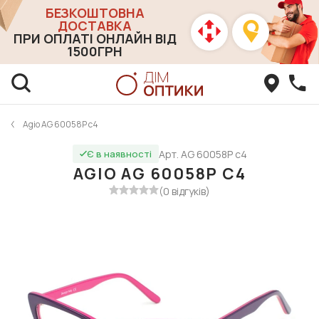
БЕЗКОШТОВНА
ДОСТАВКА
ПРИ ОПЛАТІ ОНЛАЙН ВІД
1500ГРН
Agio AG 60058Р c4
Арт. AG 60058Р c4
Є в наявності
AGIO AG 60058Р C4
(0 відгуків)