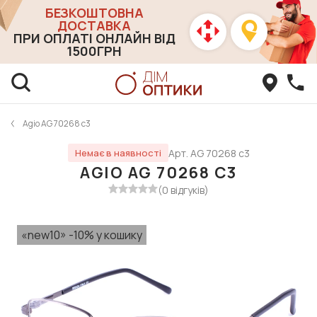
БЕЗКОШТОВНА
ДОСТАВКА
ПРИ ОПЛАТІ ОНЛАЙН ВІД
1500ГРН
Agio AG 70268 с3
Арт. AG 70268 с3
Немає в наявності
AGIO AG 70268 С3
(0 відгуків)
«new10» -10% у кошику