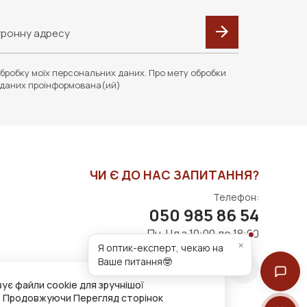
бробку моїх персональних даних. Про мету обробки
даних проінформована(ий)
ЧИ Є ДО НАС ЗАПИТАННЯ?
Телефон:
050 985 86 54
Пн-Нд з 10:00 до 18:00
×
Я оптик-експерт, чекаю на
Ваше питання🤓
ує файли cookie для зручнішої
. Продовжуючи Перегляд сторінок