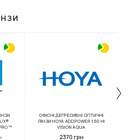
ІНЗИ
ІНЗИ
ОФІСНІ ДЕГРЕСИВНІ ОПТИЧНІ
КО
LUX®
ЛІНЗИ HOYA ADDPOWER 1.50 HI
H
Y PRO™
VISION AQUA
2370 грн
н