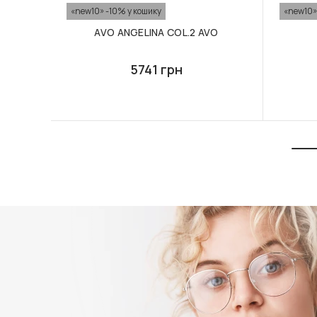
«new10» -10% у кошику
«new10»
AVO ANGELINA COL.2 AVO
5741 грн