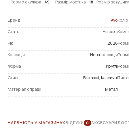
Розмір окуляра :
49
Размір мостика :
18
Розмір завушник
Бренд
Avo
Колір
Стать
Унісекс
Компл
Рік
2026
Розмі
Колекція
Нова колекція
Розмі
Форма
Круглі
Розмі
Стиль
Вінтажні, Класичні
Тип о
Матеріал оправи
Метал
НАЯВНІСТЬ У МАГАЗИНАХ
ВІДГУКИ
АКСЕСУАРИ
ДОСТ
0