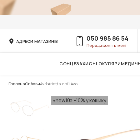
050 985 86 54
АДРЕСИ МАГАЗИНІВ
Передзвоніть мені
СОНЦЕЗАХИСНІ ОКУЛЯРИ
МЕДИЧН
Послуги дитячого лікаря-офтальмолога
Головна
Оправи
Avo Arietta col.1 Avo
«new10» -10% у кошику