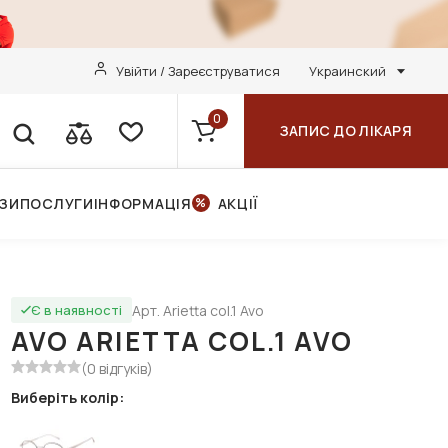
Увійти / Зареєструватися
Украинский
0
ЗАПИС ДО ЛІКАРЯ
НЗИ
ПОСЛУГИ
ІНФОРМАЦІЯ
АКЦІЇ
Арт. Arietta col.1 Avo
Є в наявності
AVO ARIETTA COL.1 AVO
(0 відгуків)
Виберіть колір: