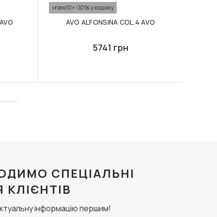
«new10» -10% у кошику
«new10
 AVO
AVO ALFONSINA COL.4 AVO
5741 грн
ОДИМО СПЕЦІАЛЬНІ
Я КЛІЄНТІВ
актуальну інформацію першим!