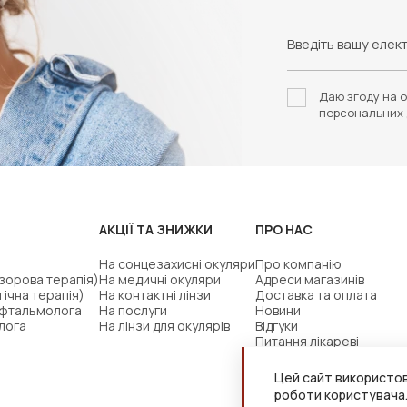
Даю згоду на о
персональних 
АКЦІЇ ТА ЗНИЖКИ
ПРО НАС
На сонцезахисні окуляри
Про компанію
(зорова терапія)
На медичні окуляри
Адреси магазинів
гічна терапія)
На контактні лінзи
Доставка та оплата
офтальмолога
На послуги
Новини
лога
На лінзи для окулярів
Відгуки
Питання лікареві
Цей сайт використов
роботи користувача