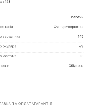
а :
145
Золотий
ектація
Футляр+серветка
р завушника
145
р окуляра
49
р мостика
18
прави
Обідкова
АВКА ТА ОПЛАТА
ГАРАНТІЯ