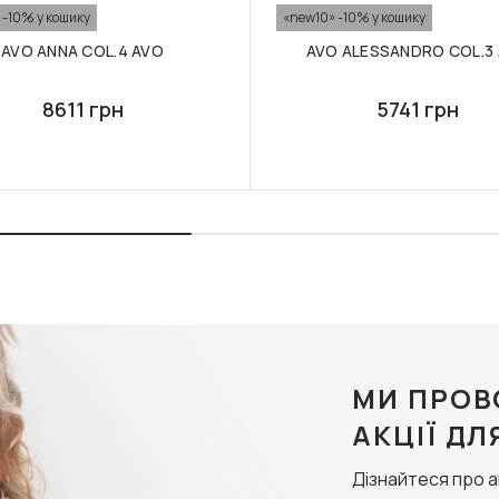
 -10% у кошику
«new10» -10% у кошику
AVO ANNA COL.4 AVO
AVO ALESSANDRO COL.3
8611 грн
5741 грн
МИ ПРОВ
АКЦІЇ ДЛ
Дізнайтеся про 