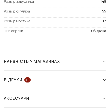
Розмір завушника
148
Розмір окуляра
55
Розмір мостика
17
Тип оправи
Обідкова
НАЯВНІСТЬ У МАГАЗИНАХ
ЗНЯТО З ВИРОБНИЦТВА
ВІДГУКИ
0
ЗАЛИШІТЬ ВІДГУК АБО ЗАПИТАЙТЕ
АКСЕСУАРИ
КОНСУЛЬТАНТА