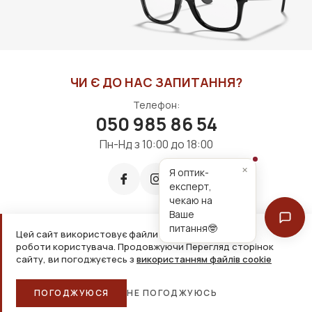
ЧИ Є ДО НАС ЗАПИТАННЯ?
Телефон:
050 985 86 54
Пн-Нд з 10:00 до 18:00
×
Я оптик-
експерт,
чекаю на
Ваше
питання🤓
Цей сайт використовує файли cookie для зручнішої
Приймаємо до оплати:
роботи користувача. Продовжуючи Перегляд сторінок
сайту, ви погоджуєтесь з
використанням файлів cookie
2026, ТОВ «Дім оптики» Усі права захищені
ПОГОДЖУЮСЯ
НЕ ПОГОДЖУЮСЬ
Головна
Каталог
Кошик
Обране
Більше