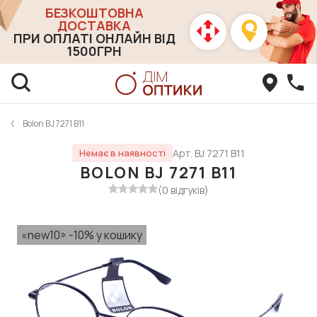
БЕЗКОШТОВНА
ДОСТАВКА
ПРИ ОПЛАТІ ОНЛАЙН ВІД
1500ГРН
Bolon BJ 7271 B11
Арт. BJ 7271 B11
Немає в наявності
BOLON BJ 7271 B11
(0 відгуків)
«new10» -10% у кошику