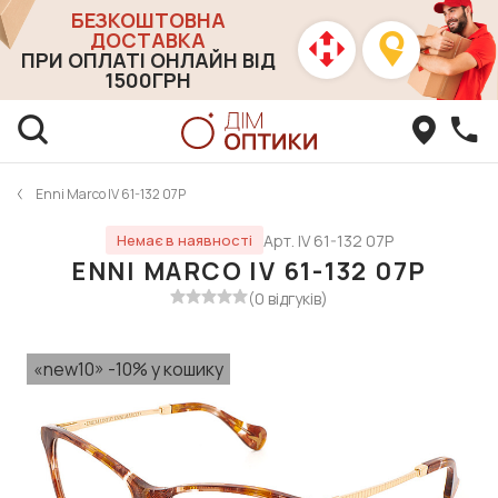
БЕЗКОШТОВНА
ДОСТАВКА
ПРИ ОПЛАТІ ОНЛАЙН ВІД
1500ГРН
Enni Marco IV 61-132 07P
Арт. IV 61-132 07P
Немає в наявності
ENNI MARCO IV 61-132 07P
(0 відгуків)
«new10» -10% у кошику