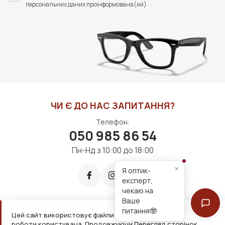
персональних даних проінформована(ий)
ЧИ Є ДО НАС ЗАПИТАННЯ?
Телефон:
050 985 86 54
Пн-Нд з 10:00 до 18:00
×
Я оптик-
експерт,
чекаю на
Ваше
питання🤓
Цей сайт використовує файли cookie для зручнішої
Приймаємо до оплати:
роботи користувача. Продовжуючи Перегляд сторінок