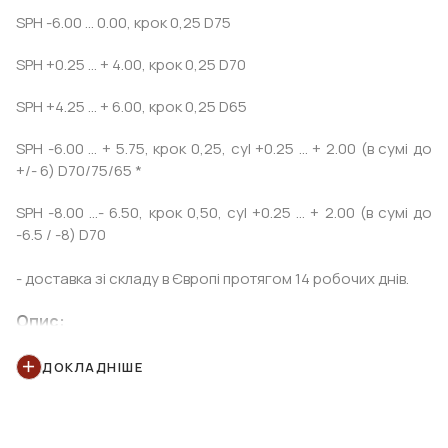
SPH -6.00 ... 0.00, крок 0,25 D75
SPH +0.25 ... + 4.00, крок 0,25 D70
SPH +4.25 ... + 6.00, крок 0,25 D65
SPH -6.00 ... + 5.75, крок 0,25, cyl +0.25 ... + 2.00 (в сумі до
+/- 6) D70/75/65 *
SPH -8.00 ...- 6.50, крок 0,50, cyl +0.25 ... + 2.00 (в сумі до
-6.5 / -8) D70
- доставка зі складу в Європі протягом 14 робочих днів.
Опис:
Zeiss Single Vision 1.6 DV BlueProtect
- багатошарове,
ДОКЛАДНІШЕ
абразивостійке, водовідштовхувальне, антистатичне
покриття з м'яким фіолетовим залишковим рефлексом.
Призначено для зменшення світлопропускання в синій
частині спектра.