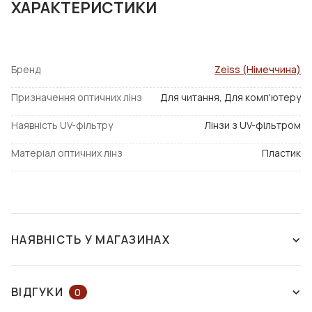
ХАРАКТЕРИСТИКИ
Лінзи з показником заломлення 1,6 і 1,67 виготовлені з
міцного і еластичного матеріалу і настійно
рекомендуються до установки в гвинтові і втулкові
Бренд
Zeiss (Німеччина)
оправи, а також оправи на волосіні.
Призначення оптичних лінз
Для читання, Для комп'ютеру
Наявність UV-фільтру
Лінзи з UV-фільтром
Матеріал оптичних лінз
Пластик
НАЯВНІСТЬ У МАГАЗИНАХ
НАЯВНІСТЬ У МАГАЗИНАХ
НА КАРТІ
ВІДГУКИ
0