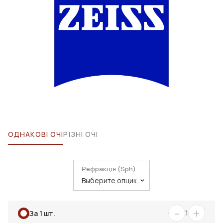
ОДНАКОВІ ОЧІ
РІЗНІ ОЧІ
Рефракція (Sph)
-
+
1
За 1 шт.