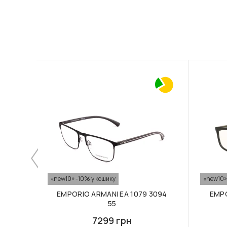
«new10» -10% у кошику
«new10»
EMPORIO ARMANI EA 1079 3094
EMPO
55
7299 грн