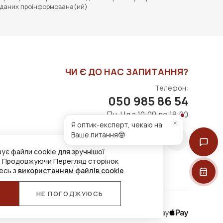
даних проінформована(ий)
ЧИ Є ДО НАС ЗАПИТАННЯ?
Телефон:
050 985 86 54
Пн-Нд з 10:00 до 18:00
×
Я оптик-експерт, чекаю на
Ваше питання🤓
ує файли cookie для зручнішої
. Продовжуючи Перегляд сторінок
есь з
використанням файлів cookie
Я
НЕ ПОГОДЖУЮСЬ
Приймаємо до оплати: