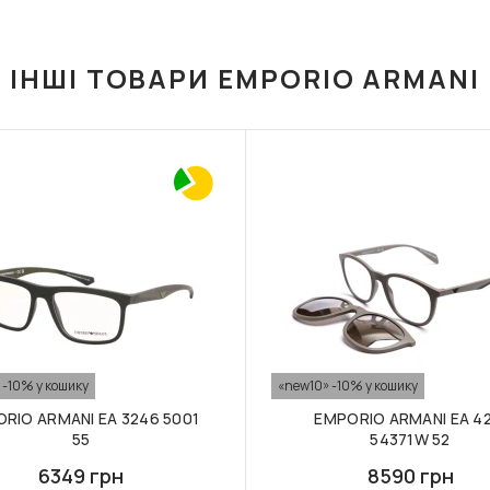
ІНШІ ТОВАРИ EMPORIO ARMANI
 -10% у кошику
«new10» -10% у кошику
RIO ARMANI EA 3246 5001
EMPORIO ARMANI EA 42
55
54371W 52
6349 грн
8590 грн