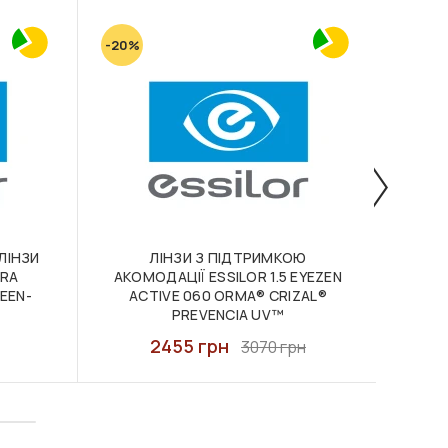
-20%
-20%
ЛІНЗИ
ЛІНЗИ З ПІДТРИМКОЮ
О
PRA
АКОМОДАЦІЇ ESSILOR 1.5 EYEZEN
EEN-
ACTIVE 060 ORMA® CRIZAL®
PREVENCIA UV™
2455 грн
3070 грн