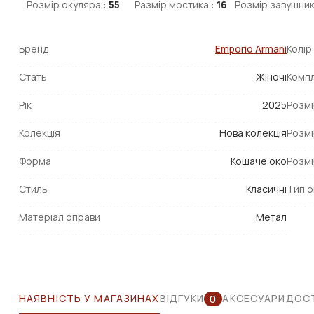
Розмір окуляра :
55
Размір мостика :
16
Розмір завушник
Бренд
Emporio Armani
Колір
Стать
Жіночі
Компл
Рік
2025
Розмі
Колекція
Нова колекція
Розмі
Форма
Кошаче око
Розмі
Стиль
Класичні
Тип о
Матеріал оправи
Метал
НАЯВНІСТЬ У МАГАЗИНАХ
ВІДГУКИ
АКСЕСУАРИ
ДОСТ
0