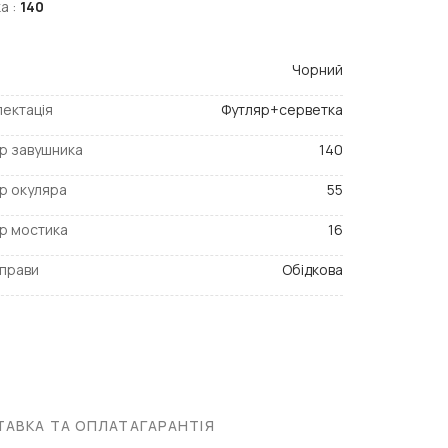
а :
140
Чорний
ектація
Футляр+серветка
р завушника
140
р окуляра
55
р мостика
16
прави
Обідкова
АВКА ТА ОПЛАТА
ГАРАНТІЯ