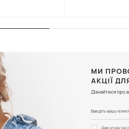
МИ ПРОВ
АКЦІЇ ДЛ
Дізнайтеся про 
Даю згоду на о