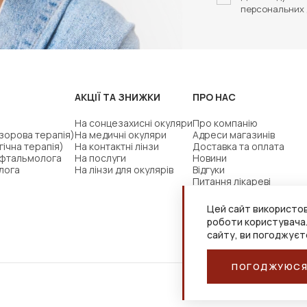
персональних 
АКЦІЇ ТА ЗНИЖКИ
ПРО НАС
На сонцезахисні окуляри
Про компанію
(зорова терапія)
На медичні окуляри
Адреси магазинів
гічна терапія)
На контактні лінзи
Доставка та оплата
офтальмолога
На послуги
Новини
лога
На лінзи для окулярів
Відгуки
Питання лікареві
Цей сайт використов
роботи користувача
сайту, ви погоджуєт
ПОГОДЖУЮС