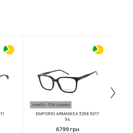
«new10» -10% у кошику
«new10
11
EMPORIO ARMANI EA 3258 5017
EMP
54
6799 грн