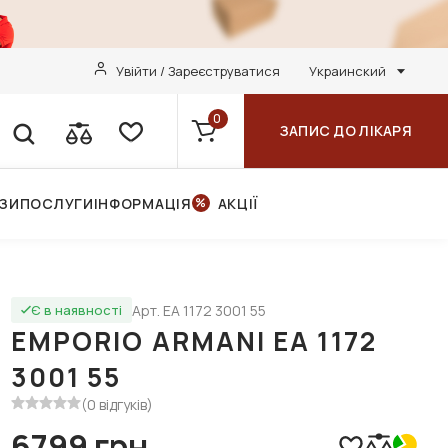
Увійти / Зареєструватися
Украинский
0
ЗАПИС ДО ЛІКАРЯ
НЗИ
ПОСЛУГИ
ІНФОРМАЦІЯ
АКЦІЇ
Арт. EA 1172 3001 55
Є в наявності
EMPORIO ARMANI EA 1172
3001 55
(0 відгуків)
6799 грн