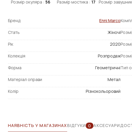
Розмір окуляра :
56
Размір мостика :
17
Розмір завушник
Бренд
Enni Marco
Компл
Стать
Жіночі
Розмі
Рік
2020
Розмі
Колекція
Розпродаж
Розмі
Форма
Геометричні
Тип о
Матеріал оправи
Метал
Колір
Різнокольоровий
НАЯВНІСТЬ У МАГАЗИНАХ
ВІДГУКИ
АКСЕСУАРИ
ДОСТ
0