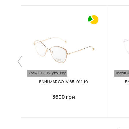
«new10» -10% у кошику
«new10»
ENNI MARCO IV 65-011 19
E
3600 грн