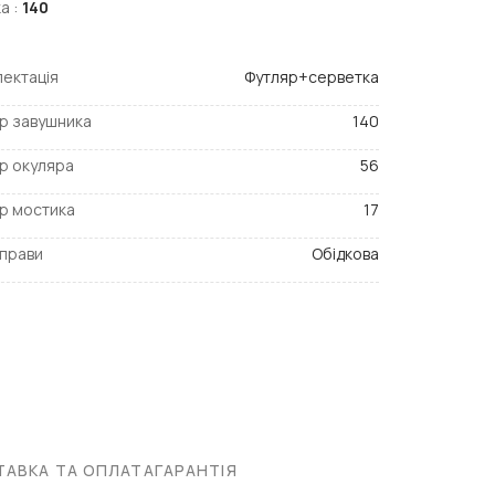
а :
140
ектація
Футляр+серветка
р завушника
140
р окуляра
56
р мостика
17
прави
Обідкова
АВКА ТА ОПЛАТА
ГАРАНТІЯ