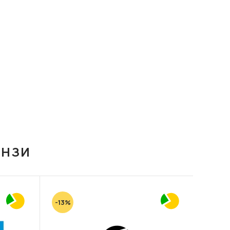
ІНЗИ
-13%