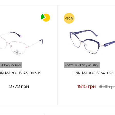
-50%
 -10% у кошику
«new10» -10% у кошику
NNI MARCO IV 43-066 19
ENNI MARCO IV 64-028 
2772 грн
1815 грн
3630 гр