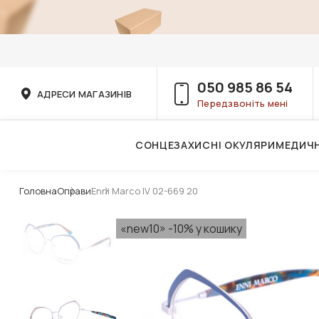
050 985 86 54
АДРЕСИ МАГАЗИНІВ
Передзвоніть мені
СОНЦЕЗАХИСНІ ОКУЛЯРИ
МЕДИЧН
Послуги дитячого лікаря-офтальмолога
Головна
Оправи
Enni Marco IV 02-669 20
«new10» -10% у кошику