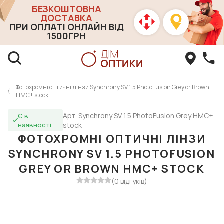
БЕЗКОШТОВНА
ДОСТАВКА
ПРИ ОПЛАТІ ОНЛАЙН ВІД
1500ГРН
Фотохромні оптичні лінзи Synchrony SV 1.5 PhotoFusion Grey or Brown
HMC+ stock
Арт. Synchrony SV 1.5 PhotoFusion Grey HMC+
Є в
наявності
stock
ФОТОХРОМНІ ОПТИЧНІ ЛІНЗИ
SYNCHRONY SV 1.5 PHOTOFUSION
GREY OR BROWN HMC+ STOCK
(0 відгуків)