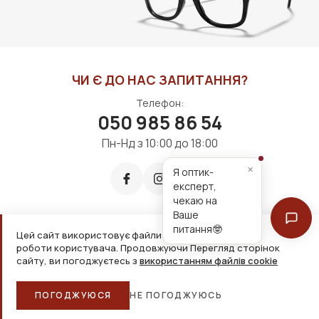
ЧИ Є ДО НАС ЗАПИТАННЯ?
Телефон:
050 985 86 54
Пн-Нд з 10:00 до 18:00
×
Я оптик-
експерт,
чекаю на
Ваше
питання🤓
Цей сайт використовує файли cookie для зручнішої
Приймаємо до оплати:
роботи користувача. Продовжуючи Перегляд сторінок
сайту, ви погоджуєтесь з
використанням файлів cookie
2026, ТОВ «Дім оптики» Усі права захищені
ПОГОДЖУЮСЯ
НЕ ПОГОДЖУЮСЬ
Головна
Каталог
Кошик
Обране
Більше