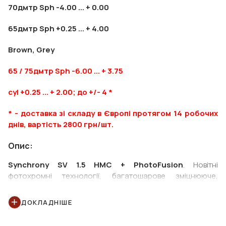
70дмтр Sph -4.00 ... + 0.00
65дмтр Sph +0.25 ... + 4.00
Brown, Grey
65 / 75дмтр Sph -6.00 ... + 3.75
cyl +0.25 ... + 2.00; до +/- 4 *
* - доставка зі складу в Європі протягом 14 робочих
днів, вартість 2800 грн/шт.
Опис:
Synchrony SV 1.5 HMC + PhotoFusion
. Новітні
фотохромні технології, багатошарове зміцнююче,
водовідштовхувальне, антистатичне покриття. Бірюзовий
залишковий рефлекс.
ДОКЛАДНІШЕ