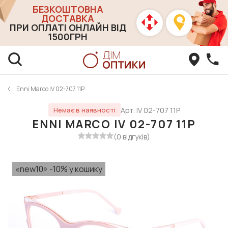
БЕЗКОШТОВНА
ДОСТАВКА
ПРИ ОПЛАТІ ОНЛАЙН ВІД
1500ГРН
Enni Marco IV 02-707 11P
Арт. IV 02-707 11P
Немає в наявності
ENNI MARCO IV 02-707 11P
(0 відгуків)
«new10» -10% у кошику