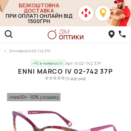
БЕЗКОШТОВНА
ДОСТАВКА
ПРИ ОПЛАТІ ОНЛАЙН ВІД
1500ГРН
Enni Marco IV 02-742 37P
Арт. IV 02-742 37P
Є в наявності
ENNI MARCO IV 02-742 37P
(0 відгуків)
«new10» -10% у кошику