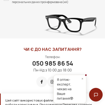
персональних даних проінформована(ий)
ЧИ Є ДО НАС ЗАПИТАННЯ?
Телефон:
050 985 86 54
Пн-Нд з 10:00 до 18:00
×
Я оптик-
експерт,
чекаю на
Ваше
питання🤓
Цей сайт використовує файли cookie для зручнішої
Приймаємо до оплати:
роботи користувача. Продовжуючи Перегляд сторінок